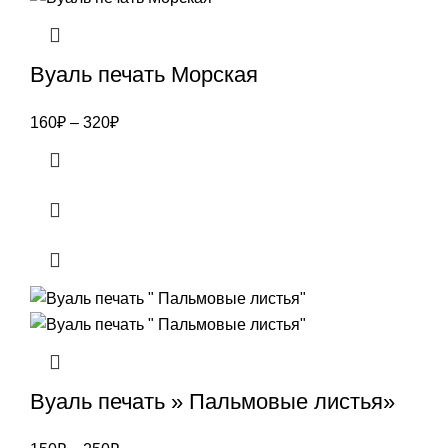
Вуаль печать Морская
160
₽
–
320
₽
Вуаль печать » Пальмовые листья»