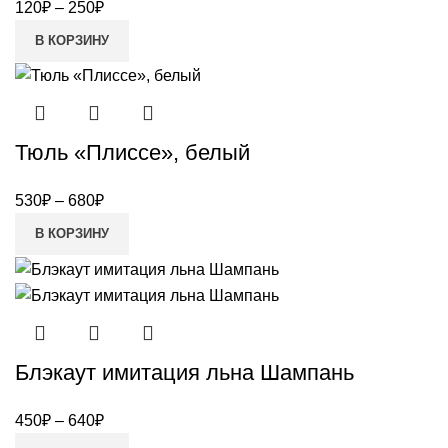
120
₽
–
250
₽
В КОРЗИНУ
Тюль «Плиссе», белый
530
₽
–
680
₽
В КОРЗИНУ
Блэкаут имитация льна Шампань
450
₽
–
640
₽