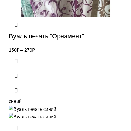
Вуаль печать “Орнамент”
150
₽
–
270
₽
синий