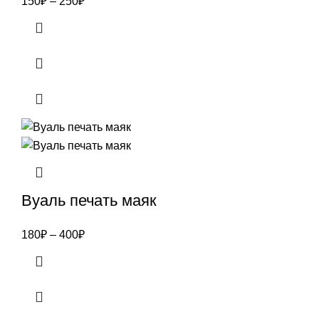
150
₽
–
250
₽
Вуаль печать маяк
180
₽
–
400
₽