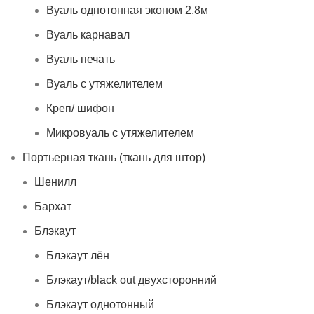
Вуаль однотонная эконом 2,8м
Вуаль карнавал
Вуаль печать
Вуаль с утяжелителем
Креп/ шифон
Микровуаль с утяжелителем
Портьерная ткань (ткань для штор)
Шенилл
Бархат
Блэкаут
Блэкаут лён
Блэкаут/black out двухсторонний
Блэкаут однотонный