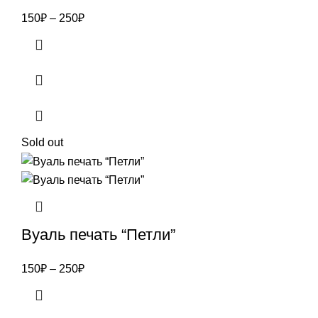
150
₽
–
250
₽
Sold out
Вуаль печать “Петли”
150
₽
–
250
₽