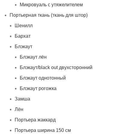
Микровуаль с утяжелителем
Портьерная ткань (ткань для штор)
Шенилл
Бархат
Блэкаут
Блэкаут лён
Блэкаут/black out двухсторонний
Блэкаут однотонный
Блэкаут рогожка
Замша
Лён
Портьера жаккард
Портьера ширина 150 см