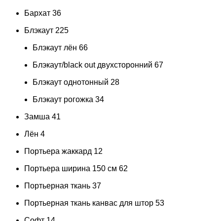
Бархат
36
Блэкаут
225
Блэкаут лён
66
Блэкаут/black out двухсторонний
67
Блэкаут однотонный
28
Блэкаут рогожка
34
Замша
41
Лён
4
Портьера жаккард
12
Портьера ширина 150 см
62
Портьерная ткань
37
Портьерная ткань канвас для штор
53
Софт
14