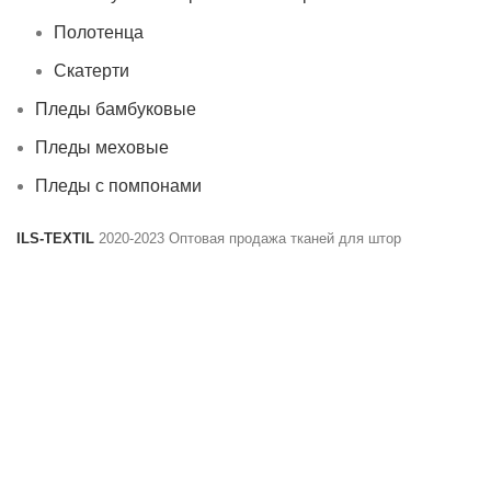
Полотенца
Скатерти
Пледы бамбуковые
Пледы меховые
Пледы с помпонами
ILS-TEXTIL
2020-2023 Оптовая продажа тканей для штор
Обращаем Ваше внимние, что сайт находится в
разработке. Наличие продукции и актуальные цены
обязательно уточняйте у менеджеров. Спасибо за
понимание!
Instagram
VK
Telegram
Каталог
Фильтр
Избранное
Корзина