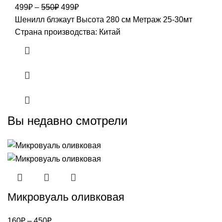
Первоначальная
Текущая
499
₽
–
550
₽
499
₽
цена
цена:
Шенилл блэкаут Высота 280 см Метраж 25-30мт
составляла
499₽.
Страна производства: Китай
550₽.
Вы недавно смотрели
Микровуаль оливковая
160
₽
–
450
₽