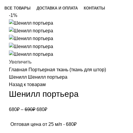
Каталог товаров
ВСЕ ТОВАРЫ
ДОСТАВКА И ОПЛАТА
КОНТАКТЫ
-1%
Увеличить
Главная
Портьерная ткань (ткань для штор)
Шенилл
Шенилл портьера
Назад к товарам
Шенилл портьера
Первоначальная
Текущая
680
₽
–
690
₽
680
₽
цена
цена:
составляла
680₽.
Оптовая цена от 25 м/п -
680
₽
690₽.