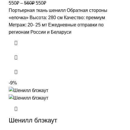
Первоначальная
Текущая
550
₽
–
560
₽
550
₽
цена
цена:
Портьерная ткань шенилл Обратная стороны
составляла
550₽.
«елочка» Высота: 280 см Качество: премиум
560₽.
Метраж: 20- 25 мт Ежедневные отправки по
регионам России и Беларуси
-9%
Шенилл блэкаут