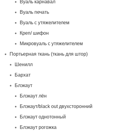
Вуаль карнавал
Вуаль печать
Вуаль с утяжелителем
Креп/ шифон
Микровуаль с утяжелителем
Портьерная ткань (ткань для штор)
Шенилл
Бархат
Блэкаут
Блэкаут лён
Блэкаут/black out двухсторонний
Блэкаут однотонный
Блэкаут рогожка