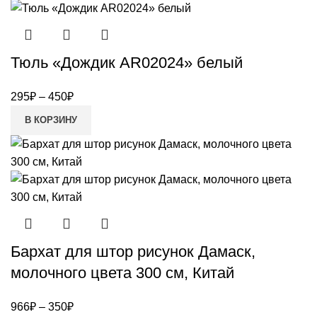
Тюль «Дождик AR02024» белый
295
₽
–
450
₽
В КОРЗИНУ
Бархат для штор рисунок Дамаск,
молочного цвета 300 см, Китай
966
₽
–
350
₽