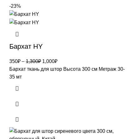
-23%
Бархат HY
Первоначальная
Текущая
350
₽
–
1,300
₽
1,000
₽
цена
цена:
Бархат ткань для штор Высота 300 см Метраж 30-
составляла
1,000₽.
35 мт
1,300₽.