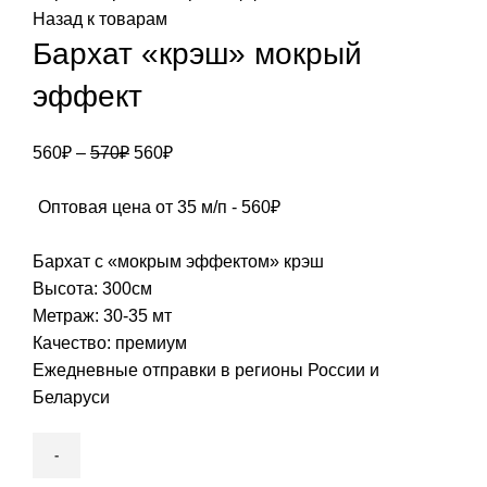
Назад к товарам
Бархат «крэш» мокрый
эффект
Первоначальная
Текущая
560
₽
–
570
₽
560
₽
цена
цена:
составляла
560₽.
Оптовая цена от 35 м/п -
560
₽
570₽.
Бархат с «мокрым эффектом» крэш
Высота: 300см
Метраж: 30-35 мт
Качество: премиум
Ежедневные отправки в регионы России и
Беларуси