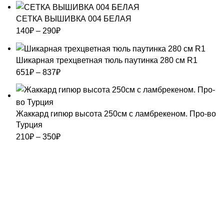
СЕТКА ВЫШИВКА 004 БЕЛАЯ
140
₽
–
290
₽
Шикарная трехцветная тюль паутинка 280 см R1
651
₽
–
837
₽
Жаккард гипюр высота 250см с ламбрекеном. Про-во
Турция
210
₽
–
350
₽