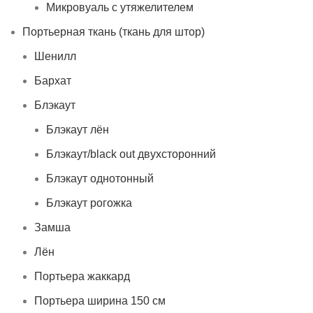
Микровуаль с утяжелителем
Портьерная ткань (ткань для штор)
Шенилл
Бархат
Блэкаут
Блэкаут лён
Блэкаут/black out двухсторонний
Блэкаут однотонный
Блэкаут рогожка
Замша
Лён
Портьера жаккард
Портьера ширина 150 см