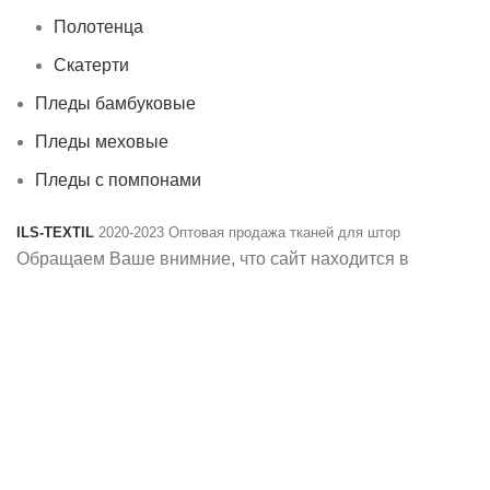
Полотенца
Скатерти
Пледы бамбуковые
Пледы меховые
Пледы с помпонами
ILS-TEXTIL
2020-2023 Оптовая продажа тканей для штор
Обращаем Ваше внимние, что сайт находится в
разработке. Наличие продукции и актуальные цены
обязательно уточняйте у менеджеров. Спасибо за
понимание!
Instagram
VK
Telegram
Shop
Filters
Wishlist
0
items
Cart