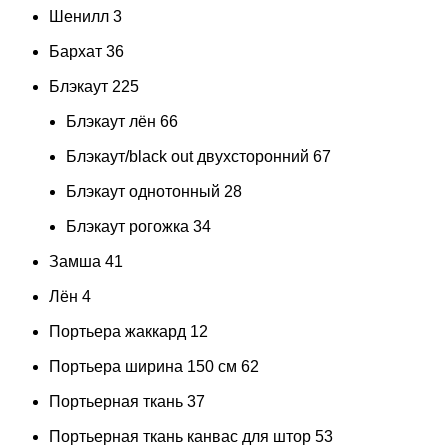
Шенилл
3
Бархат
36
Блэкаут
225
Блэкаут лён
66
Блэкаут/black out двухсторонний
67
Блэкаут однотонный
28
Блэкаут рогожка
34
Замша
41
Лён
4
Портьера жаккард
12
Портьера ширина 150 см
62
Портьерная ткань
37
Портьерная ткань канвас для штор
53